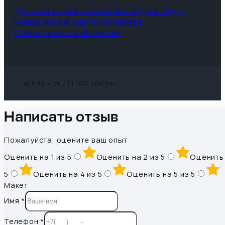
Детская стоматология Интердент Кидс
Медицинский центр Интермед
Салон красоты Интерлик
© 1999 — 2026 | ООО «Багзи»
Написать отзыв
Пожалуйста, оцените ваш опыт
Оценить на 1 из 5
Оценить на 2 из 5
Оценить 
5
Оценить на 4 из 5
Оценить на 5 из 5
Макет
Имя
*
Телефон
*