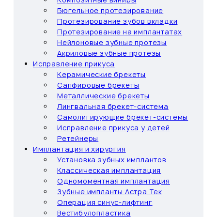
Бюгельное протезирование
Протезирование зубов вкладки
Протезирование на имплантатах
Нейлоновые зубные протезы
Акриловые зубные протезы
Исправление прикуса
Керамические брекеты
Сапфировые брекеты
Металлические брекеты
Лингвальная брекет-система
Самолигирующие брекет-системы
Исправление прикуса у детей
Ретейнеры
Имплантация и хирургия
Установка зубных имплантов
Классическая имплантация
Одномоментная имплантация
Зубные импланты Астра Тек
Операция синус-лифтинг
Вестибулопластика