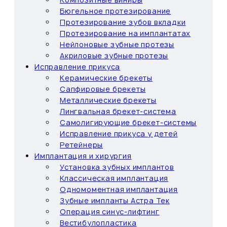
Бюгельное протезирование
Протезирование зубов вкладки
Протезирование на имплантатах
Нейлоновые зубные протезы
Акриловые зубные протезы
Исправление прикуса
Керамические брекеты
Сапфировые брекеты
Металлические брекеты
Лингвальная брекет-система
Самолигирующие брекет-системы
Исправление прикуса у детей
Ретейнеры
Имплантация и хирургия
Установка зубных имплантов
Классическая имплантация
Одномоментная имплантация
Зубные импланты Астра Тек
Операция синус-лифтинг
Вестибулопластика