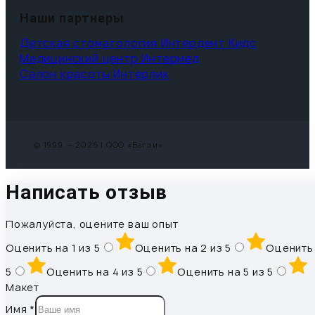
Наши партнеры
Детская стоматология Интердент Кидс
Медицинский центр Интермед
Салон красоты Интерлик
© 1999 — 2026 | ООО «Багзи»
Написать отзыв
Пожалуйста, оцените ваш опыт
Оценить на 1 из 5
Оценить на 2 из 5
Оценить 
5
Оценить на 4 из 5
Оценить на 5 из 5
Макет
Имя
*