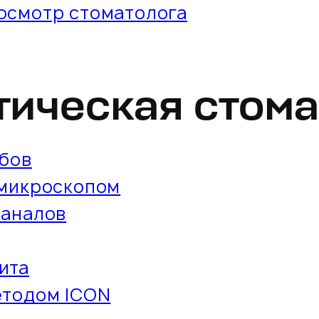
осмотр стоматолога
тическая стома
убов
 микроскопом
каналов
ита
етодом ICON