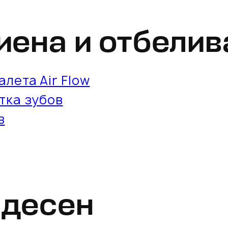
иена и отбелив
лета Air Flow
тка зубов
в
 десен