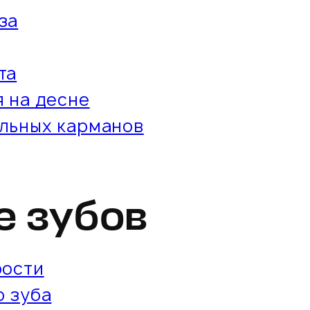
за
та
 на десне
льных карманов
е зубов
рости
о зуба