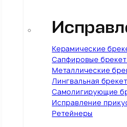
Исправл
Керамические брек
Сапфировые бреке
Металлические бре
Лингвальная бреке
Самолигирующие б
Исправление прикус
Ретейнеры