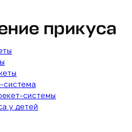
ение прикуса
еты
ты
кеты
т-система
рекет-системы
а у детей