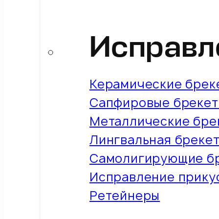
Исправл
Керамические брек
Сапфировые бреке
Металлические бре
Лингвальная бреке
Самолигирующие б
Исправление прикус
Ретейнеры