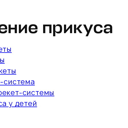
ение прикуса
еты
ты
кеты
т-система
рекет-системы
а у детей