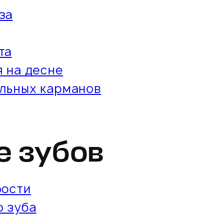
за
та
 на десне
льных карманов
е зубов
рости
о зуба