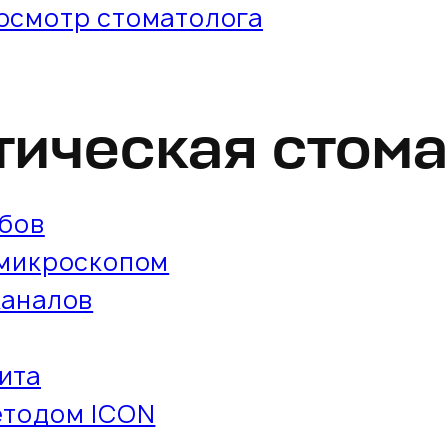
осмотр стоматолога
тическая стома
убов
 микроскопом
каналов
ита
етодом ICON