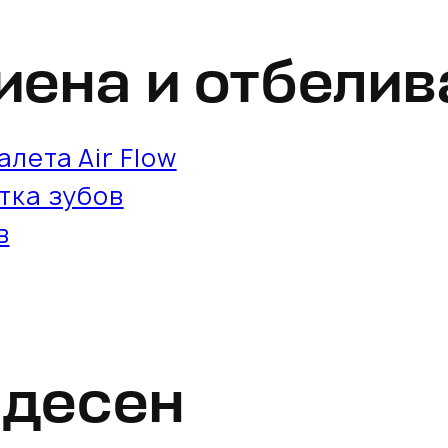
иена и отбелив
лета Air Flow
тка зубов
в
 десен